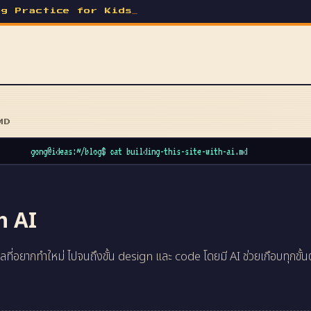
ng Practice for Kids
_
MD
gong@ideas:~/blog$ cat building-this-site-with-ai.md
h AI
ุผลที่อยากทำใหม่ ไปจนถึงขั้น design และ code โดยมี AI ช่วยเกือบทุกขั้