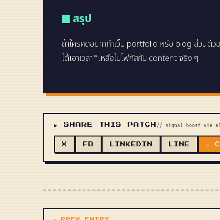
สรุป
ถ้าใครคิดอยากทำเว็บ portfolio หรือ blog ส่วนตัวอ
ได้เอาเวลาที่เหลือไปโฟกัสกับ content จริง ๆ
▶ SHARE THIS PATCH
// signal-boost via a
X
FB
LINKEDIN
LINE
▷ 
◀ PREV ENTRY