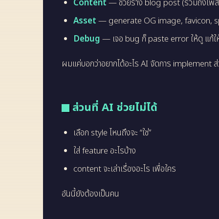
Content
— ช่วยร่าง blog post (รวมถึงโพสต์น
Asset
— generate OG image, favicon, sprite
Debug
— เจอ bug ก็ paste error ให้ดู แก้ให
ผมแค่บอกว่าอยากได้อะไร AI จัดการ implement ส่ว
ส่วนที่ AI ช่วยไม่ได้
เลือก style ไหนถึงจะ “ใช่”
ใส่ feature อะไรบ้าง
content จะเล่าเรื่องอะไร เพื่อใคร
อันนี้ยังต้องเป็นคน