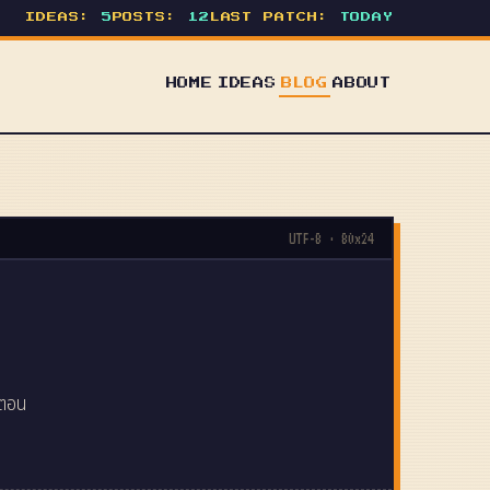
IDEAS:
5
POSTS:
12
LAST PATCH:
TODAY
HOME
IDEAS
BLOG
ABOUT
UTF-8 · 80x24
นตอน