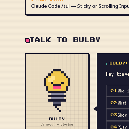
Claude Code /tui — Sticky or Scrolling Inp
TALK TO BULBY
▶
BULBY
:
Hey trav
Who 
01
What
02
Show
03
BULBY
// mood: ✦ glowing
Play
04