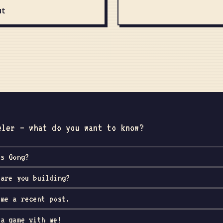
ut
eler — what do you want to know?
is Gong?
 are you building?
 me a recent post.
 a game with me!