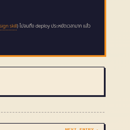
gn skill
) ไปจนถึง deploy ประหยัดเวลามาก แล้ว
NEXT ENTRY ▶