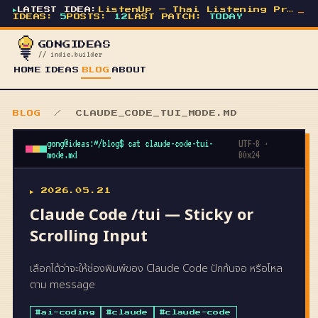
▶
LATEST IDEA:
ListenUp — Thai Listening Practice for Kids
_
IDEAS:
5
POSTS:
12
LAST PATCH:
TODAY
GONGIDEAS
// indie.builder
HOME
IDEAS
BLOG
ABOUT
BLOG
/ CLAUDE_CODE_TUI_MODE.MD
gong@ideas:~/blog$ cat claude-code-tui-
UTF-8 ·
mode.md
80x24
▶ 2026.05.21
Claude Code /tui — Sticky or
Scrolling Input
เลือกได้ว่าจะให้ช่องพิมพ์ของ Claude Code ปักก้นจอ หรือไหล
ตาม message
#ai-coding
#claude
#claude-code