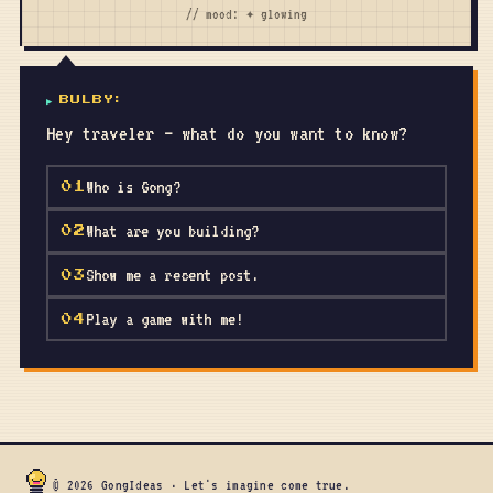
// mood: ✦ glowing
▶
BULBY
:
Hey traveler — what do you want to know?
Who is Gong?
01
What are you building?
02
Show me a recent post.
03
Play a game with me!
04
© 2026 GongIdeas · Let's imagine come true.