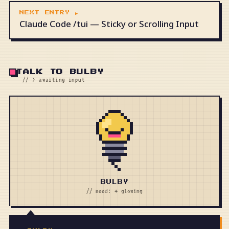
NEXT ENTRY ▶
Claude Code /tui — Sticky or Scrolling Input
TALK TO BULBY
// > awaiting input
BULBY
// mood: ✦ glowing