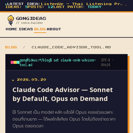
▶
LATEST IDEA:
ListenUp — Thai Listening Practice for Kids
_
IDEAS:
5
POSTS:
12
LAST PATCH:
TODAY
GONGIDEAS
// indie.builder
HOME
IDEAS
BLOG
ABOUT
BLOG
/ CLAUDE_CODE_ADVISOR_TOOL.MD
gong@ideas:~/blog$ cat claude-code-advisor-
UTF-8 ·
tool.md
80x24
▶ 2026.05.20
Claude Code Advisor — Sonnet
by Default, Opus on Demand
ใช้ Sonnet เป็น model หลัก แล้วให้ Opus คอยช่วยเฉพาะ
ตอนที่งานยาก — ได้ผลใกล้เคียง Opus โดยไม่ต้องจ่ายราคา
Opus ตลอดเวลา