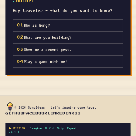
▶
BULBY
:
Hey traveler — what do you want to know?
Who is Gong?
01
What are you building?
02
Show me a recent post.
03
Play a game with me!
04
© 2026 GongIdeas · Let's imagine come true.
GITHUB
FACEBOOK
LINKEDIN
RSS
▶ MISSION.
Imagine. Build. Ship. Repeat.
v0.1.1